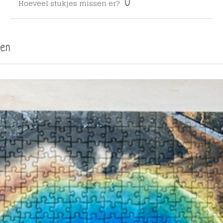
Hoeveel stukjes missen er?
0
en