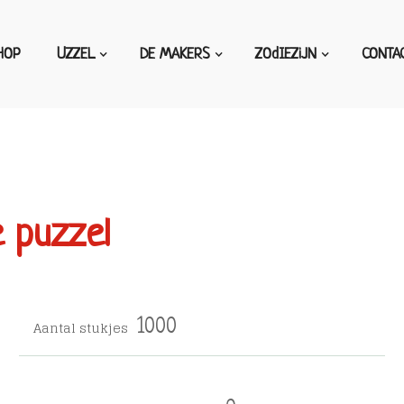
HOP
UZZEL
DE MAKERS
ZOdIEZiJN
CONTA
e puzzel
Aantal stukjes
1000