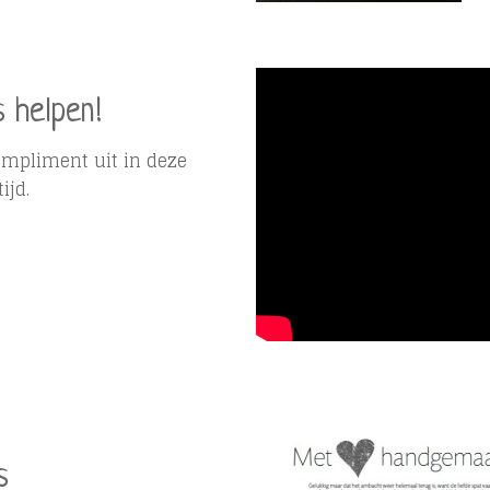
s helpen!
ompliment uit in deze
ijd.
s