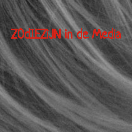
ZOdIEZiJN in de Media