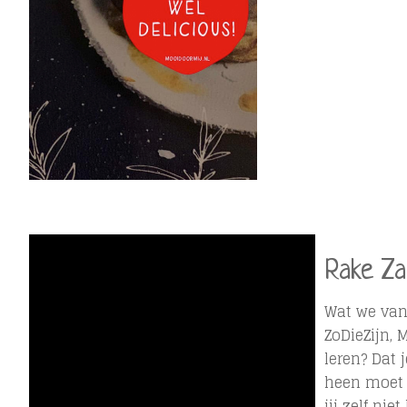
Rake Za
Wat we van
ZoDieZijn, 
leren? Dat 
heen moet 
jij zelf ni