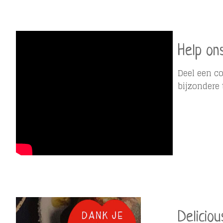
Help on
Deel een c
bijzondere t
Deliciou