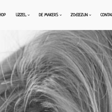
HOP
UZZEL
DE MAKERS
ZOdIEZiJN
CONTA