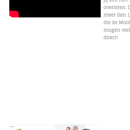
overlaten. 
meer dan 10
die de Moo
mogen verk
direct!