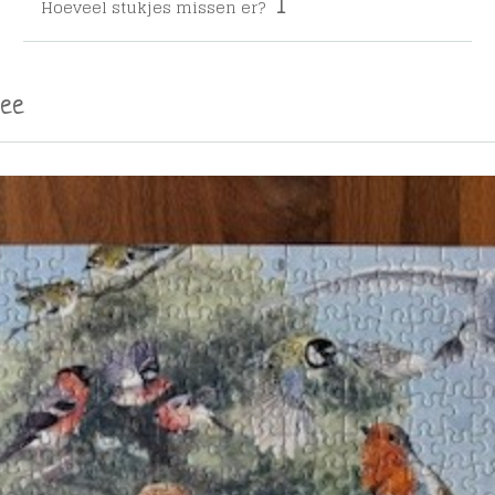
Hoeveel stukjes missen er?
1
mee