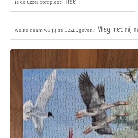
Is de uzzel compleet?
nee
Welke naam wil jij de UZZEL geven?
Vlieg met mij 