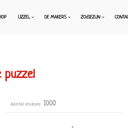
HOP
UZZEL
DE MAKERS
ZOdIEZiJN
CONTA
e puzzel
Aantal stukjes
1000