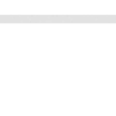
Privacy
Algemene
Contact
statement
voorwaarden
Betaalmogelijkheden:
MENU