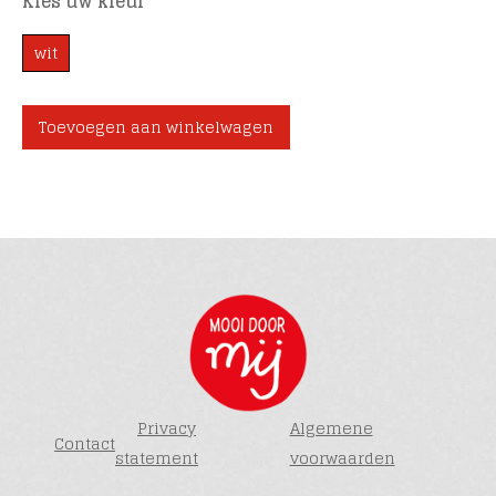
Kies uw kleur
wit
Toevoegen aan winkelwagen
Privacy
Algemene
Contact
statement
voorwaarden